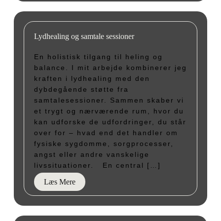
Lydhealing og samtale sessioner
En holistisk tilgang til heling og
balance. I mit arbejde kombinerer jeg
kraften i lydhealing med den
dybdegående støtte fra
samtalesessioner. Sammen skaber vi
et trygt og nærværende rum, hvor du
kan udforske de udfordringer, du står
over for – hvad end det handler om
fysiske sygdomme, sorgprocesser,
angst eller andre vanskelige
livssituationer. En central […]
Læs Mere