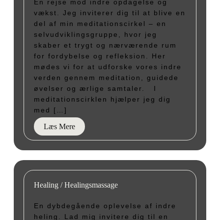
En rejse mod indre opdagelse og
vækst. Jeg inviterer dig til at blive en
del af min meditationscirkel – en
selvudviklingsgruppe, hvor jeg
skaber et trygt og nærværende rum
for fordybelse og refleksion. Her
mødes vi for at udforske vores indre
verden gennem meditation, guidede
øvelser og ærlige samtaler. I
meditationscirklen hjælper jeg dig
med […]
Læs Mere
Healing / Healingsmassage
En dybdegående oplevelse af indre
heling. Lad mig invitere dig til en