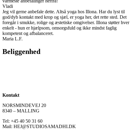
varmeste anbefalinger herfra!
Vladi
Jeg vil gerne anbefale dette. Altså yoga hos Illona. Har du lyst til
god/dyb kontakt med krop og sjæl, er yoga her, det rette sted. Det
foregår i smukke, rolige og æstetiske omgivelser. Illona støtter hver
enkelt - hun er hjælpsom, omsorgsfuld og ikke mindst faglig
kompetent og afbalanceret.
Maria L.F.
Beliggenhed
Kontakt
NORSMINDEVEJ 20
8340 – MALLING
Tel: +45 40 50 31 60
Mail: HEJ@STUDIOSAMADHI.DK