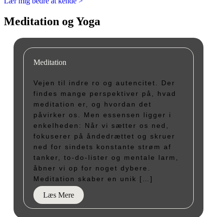
Lær mig bedre at kende >
Meditation og Yoga
Meditation
Vejen til indre ro og autencitet. Der
findes mange perspektiver på, hvad
meditation er, og hvordan det
påvirker os. Men essensen ligger i
enkelheden: Når vi sætter os ned,
fokuserer på åndedrættet og skruer
ned for sindets konstante strøm af
tanker, to-do-lister og mentale larm,
åbner vi op for noget dybere.
Meditation skaber en unik […]
Læs Mere