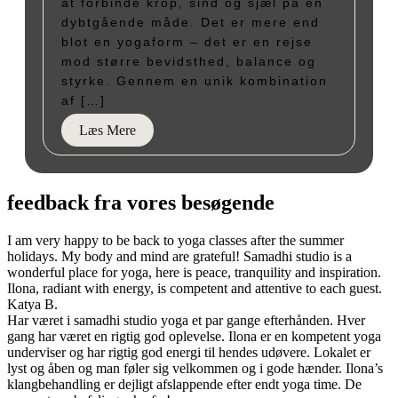
at forbinde krop, sind og sjæl på en
dybtgående måde. Det er mere end
blot en yogaform – det er en rejse
mod større bevidsthed, balance og
styrke. Gennem en unik kombination
af […]
Læs Mere
feedback fra vores besøgende
I am very happy to be back to yoga classes after the summer
holidays. My body and mind are grateful! Samadhi studio is a
wonderful place for yoga, here is peace, tranquility and inspiration.
Ilona, ​​radiant with energy, is competent and attentive to each guest.
Katya B.
Har været i samadhi studio yoga et par gange efterhånden. Hver
gang har været en rigtig god oplevelse. Ilona er en kompetent yoga
underviser og har rigtig god energi til hendes udøvere. Lokalet er
lyst og åben og man føler sig velkommen og i gode hænder. Ilona’s
klangbehandling er dejligt afslappende efter endt yoga time. De