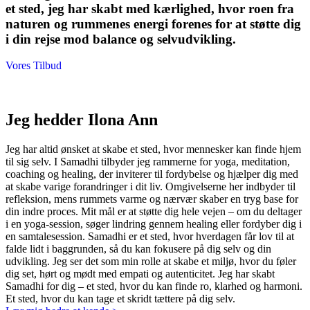
et sted, jeg har skabt med kærlighed, hvor roen fra
naturen og rummenes energi forenes for at støtte dig
i din rejse mod balance og selvudvikling.
Vores Tilbud
Jeg hedder Ilona Ann
Jeg har altid ønsket at skabe et sted, hvor mennesker kan finde hjem
til sig selv. I Samadhi tilbyder jeg rammerne for yoga, meditation,
coaching og healing, der inviterer til fordybelse og hjælper dig med
at skabe varige forandringer i dit liv. Omgivelserne her indbyder til
refleksion, mens rummets varme og nærvær skaber en tryg base for
din indre proces. Mit mål er at støtte dig hele vejen – om du deltager
i en yoga-session, søger lindring gennem healing eller fordyber dig i
en samtalesession. Samadhi er et sted, hvor hverdagen får lov til at
falde lidt i baggrunden, så du kan fokusere på dig selv og din
udvikling. Jeg ser det som min rolle at skabe et miljø, hvor du føler
dig set, hørt og mødt med empati og autenticitet. Jeg har skabt
Samadhi for dig – et sted, hvor du kan finde ro, klarhed og harmoni.
Et sted, hvor du kan tage et skridt tættere på dig selv.