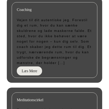
Coaching
Vejen til dit autentiske jeg. Forestil
dig et rum, hvor du kan sænke
skuldrene og lade maskerne falde. Et
sted, hvor du ikke behøver at være
noget for nogen – kun dig selv. Som
coach skaber jeg dette rum til dig. Et
trygt, nærværende rum, hvor du kan
udforske de begrænsninger og
mønstre, der holder […]
Læs Mere
Meditationscirkel