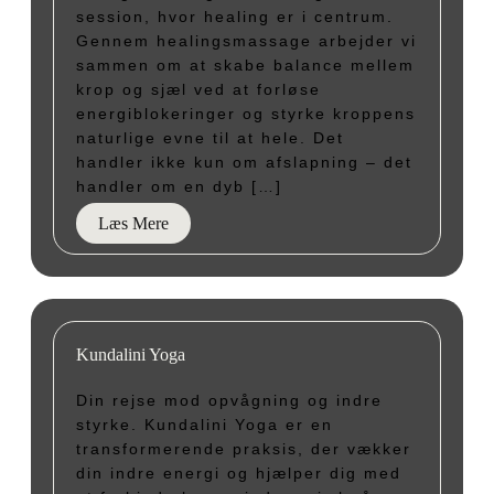
session, hvor healing er i centrum.
Gennem healingsmassage arbejder vi
sammen om at skabe balance mellem
krop og sjæl ved at forløse
energiblokeringer og styrke kroppens
naturlige evne til at hele. Det
handler ikke kun om afslapning – det
handler om en dyb […]
Læs Mere
Kundalini Yoga
Din rejse mod opvågning og indre
styrke. Kundalini Yoga er en
transformerende praksis, der vækker
din indre energi og hjælper dig med